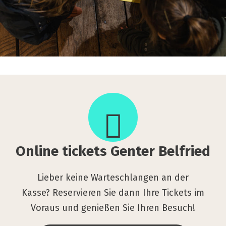
Online
tickets
Gen­
ter
Bel­
Online tickets Gen­ter Bel­fried
fried
Lieber keine Warteschlangen an der
Kasse? Reservieren Sie dann Ihre Tickets im
Voraus und genießen Sie Ihren Besuch!