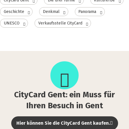
CityCard Gent
Die drei Türme
Kulturerbe
Geschichte
Denkmal
Panorama
UNESCO
Verkaufsstelle CityCard
City­
Card
Gent:
ein
Muss
City­Card Gent: ein Muss für
für
Ihren
Ihren Besuch in Gent
Besuch
in
Hier können Sie die CityCard Gent kaufen.
Gent