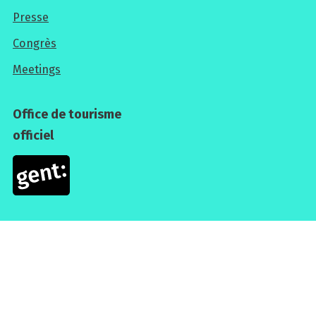
Presse
les
Congrès
professionnels
Meetings
Office de tourisme
officiel