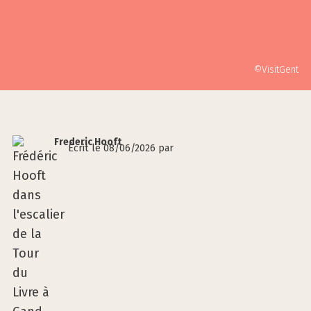
©VisitGent
Fre­de­ric Hooft
Écrit le 08/06/2026 par