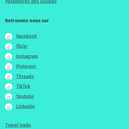
Paramètres des cookies
Retrouvez-nous sur
Facebook
Flickr
Instagram
Pinterest
Threads
TikTok
Youtube
Linkedin
Travel trade
Pour