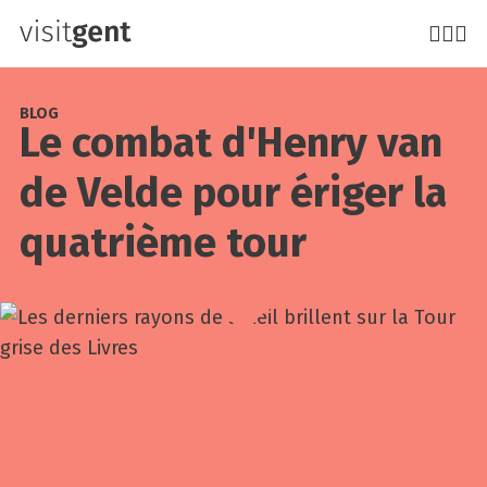
Aller
au
contenu
principal
BLOG
Le com­bat d'Henry van
de Velde pour éri­ger la
qua­trième tour