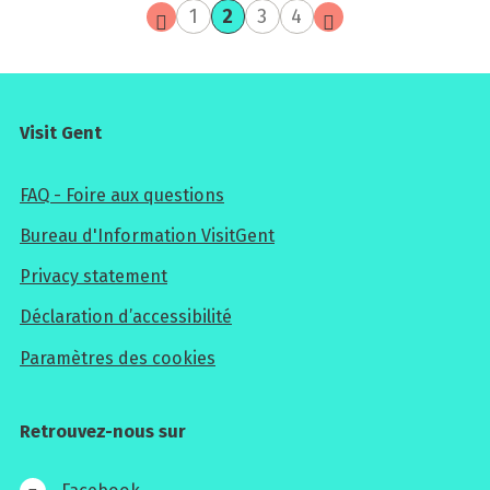
page
page
page
page
page
page
1
2
3
4
actuelle
précédente
suivante
Visit Gent
FAQ - Foire aux questions
Bureau d'Information VisitGent
Privacy statement
Déclaration d’accessibilité
Paramètres des cookies
Retrouvez-nous sur