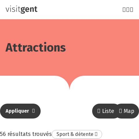
Aller
au
contenu
principal
Attrac­tions
Lister
Map
Appliquer
résultat
56 résultats trouvés
Supprimer
Sport & détente