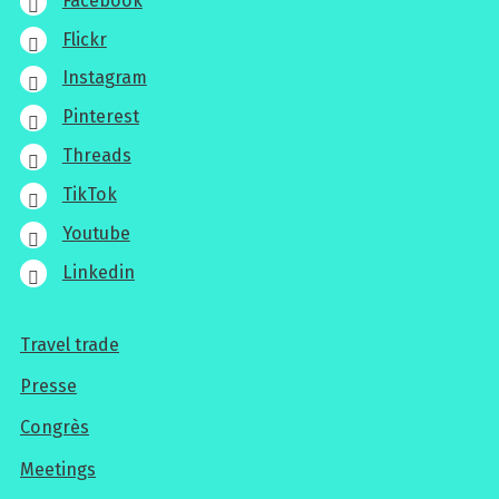
Facebook
Flickr
Instagram
Pinterest
Threads
TikTok
Youtube
Linkedin
Travel trade
Pour
Presse
les
Congrès
professionnels
Meetings