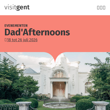
Overslaan
en
naar
de
EVENEMENTEN
Dad'Afternoons
inhoud
gaan
18 tot 26 juli 2026