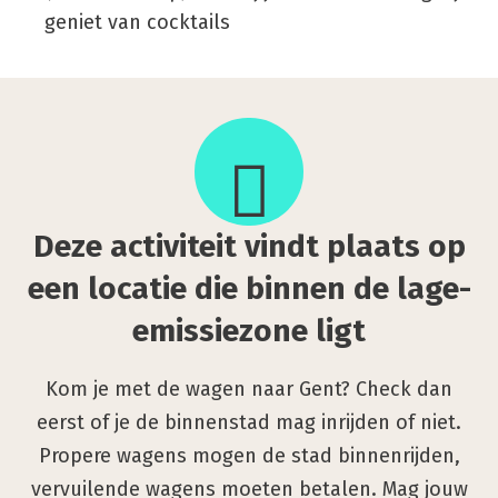
geniet van cocktails
Deze
acti­
vi­
teit
vindt
Deze acti­vi­teit vindt plaats op
plaats
op
een loca­tie die bin­nen de lage-
een
emis­sie­zo­ne ligt
loca­
tie
Kom je met de wagen naar Gent? Check dan
die
eerst of je de binnenstad mag inrijden of niet.
bin­
Propere wagens mogen de stad binnenrijden,
nen
vervuilende wagens moeten betalen. Mag jouw