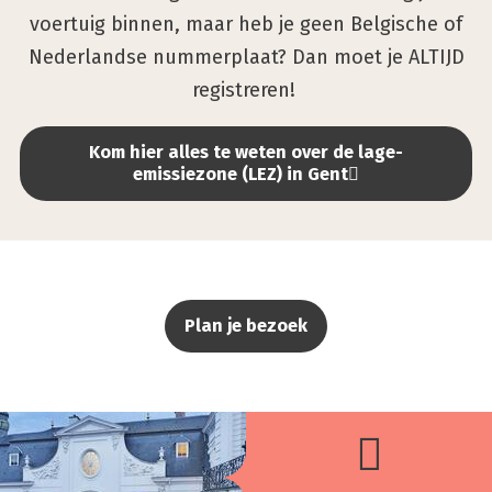
de
voertuig binnen, maar heb je geen Belgische of
lage-
Nederlandse nummerplaat? Dan moet je ALTIJD
emis­
registreren!
sie­
zo­
ne
Kom hier alles te weten over de lage-
emissiezone (LEZ) in Gent
ligt
Plan je bezoek