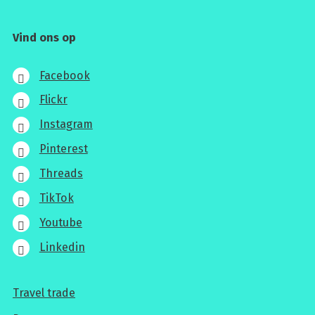
Vind ons op
Facebook
Flickr
Instagram
Pinterest
Threads
TikTok
Youtube
Linkedin
Travel trade
Voor