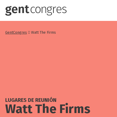
Pasar
al
contenido
principal
GentCongres
Watt The Firms
LUGARES DE REUNIÓN
Watt The Firms