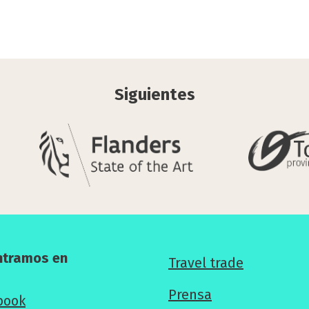
Siguientes
ntramos en
Para
Travel trade
los
Prensa
book