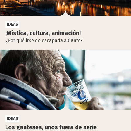
IDEAS
¡Mís­ti­ca, cul­tu­ra, ani­ma­ción!
¿Por qué irse de escapada a Gante?
IDEAS
Los gan­te­ses, unos fue­ra de serie