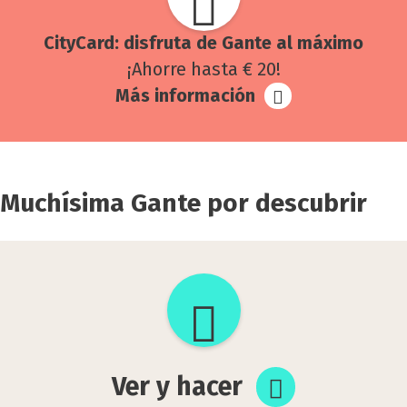
City­Card: dis­fru­ta de Gan­te al máxi­mo
¡Ahorre hasta € 20!
Más información
Muchísima Gante por descubrir
Ver
y
hacer
Ver y hacer