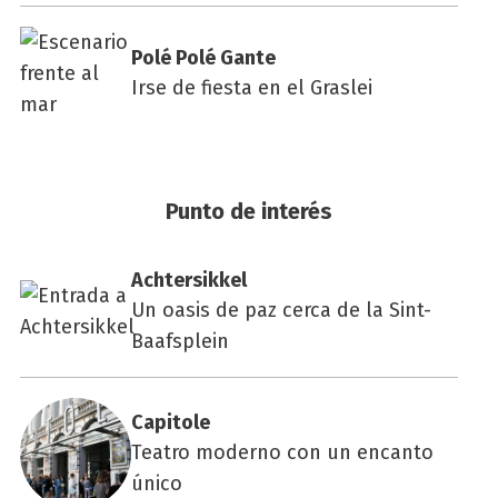
Polé Polé Gan­te
Irse de fiesta en el Graslei
Punto de interés
Ach­ter­sik­kel
Un oasis de paz cerca de la Sint-
Baafsplein
Capi­to­le
Teatro moderno con un encanto
único