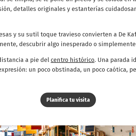
visión, detalles originales y estanterías cuidado
esas y su sutil toque travieso convierten a De Ka
amente, descubrir algo inesperado o simplemente s
distancia a pie del
centro histórico
. Una parada id
expresión: un poco obstinada, un poco caótica, p
Planifica tu visita