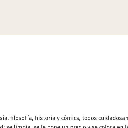
esía, filosofía, historia y cómics, todos cuidado
 se limpia, se le pone un precio y se coloca en l