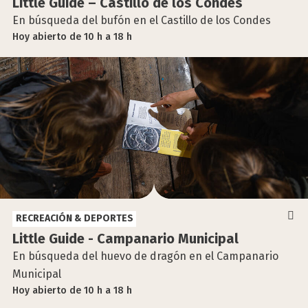
Little Gui­de – Cas­ti­llo de los Con­des
En búsqueda del bufón en el Castillo de los Condes
Hoy
abierto
de
10 h
a
18 h
RECREACIÓN & DEPORTES
Little Gui­de - Cam­pa­na­rio Muni­ci­pal
En búsqueda del huevo de dragón en el Campanario
Municipal
Hoy
abierto
de
10 h
a
18 h