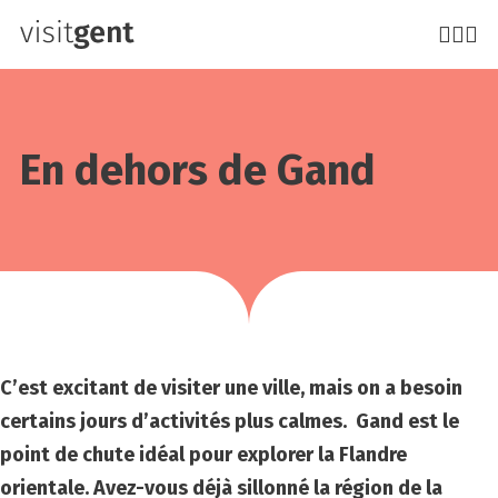
Aller
au
contenu
principal
En dehors de Gand
C’est excitant de visiter une ville, mais on a besoin
certains jours d’activités plus calmes. Gand est le
point de chute idéal pour explorer la Flandre
orientale. Avez-vous déjà sillonné la région de la