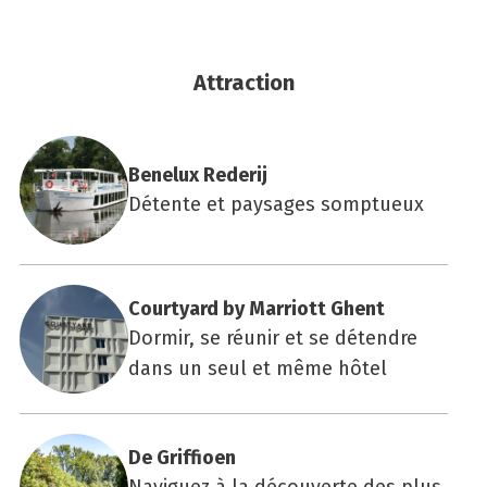
Attraction
Bene­lux Rede­rij
Détente et paysages somptueux
Cour­tyard by Mar­riott Ghent
Dormir, se réunir et se détendre
dans un seul et même hôtel
De Grif­fioen