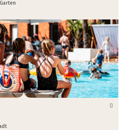
 Garten
adt