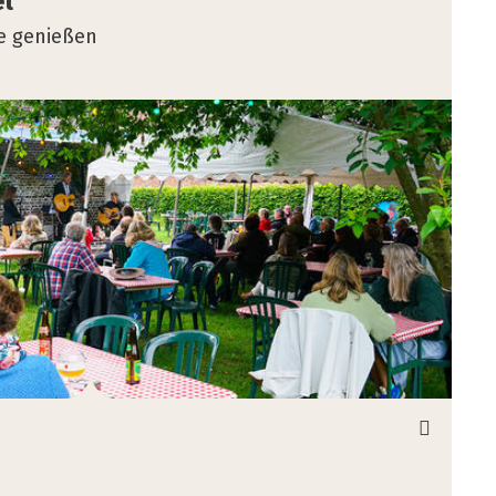
el
e genießen