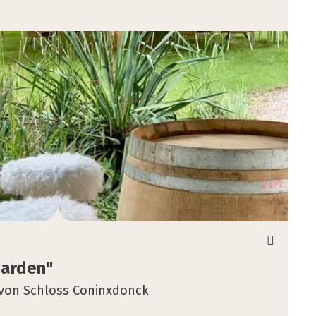
Gar­den"
von Schloss Coninxdonck