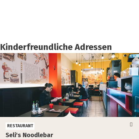
Kin­der­freund­li­che Adres­sen
RESTAURANT
Seli's Nood­le­bar