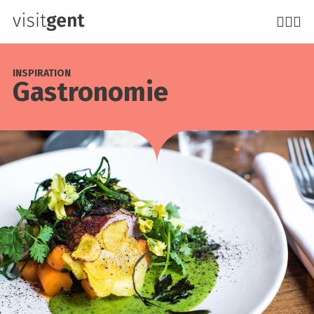
Direkt
zum
Inhalt
INSPIRATION
Gas­tro­no­mie