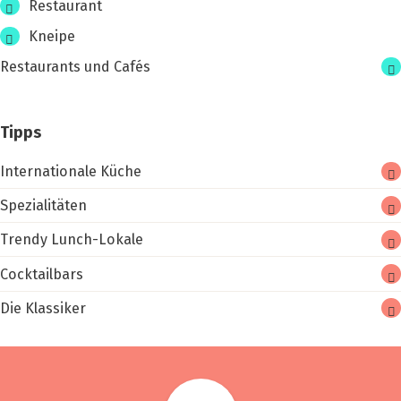
tro­
Restaurant
no­
Kneipe
mie
Restaurants und Cafés
Tipps
Internationale Küche
Spezialitäten
Trendy Lunch-Lokale
Cocktailbars
Die Klassiker