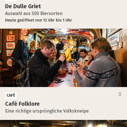
De Dul­le Griet
Auswahl aus 500 Biersorten
Heute
geöffnet
von
12 Uhr
bis
1 Uhr
CAFÉ
Café Folk­lo­re
Eine richtige ursprüngliche Volkskneipe