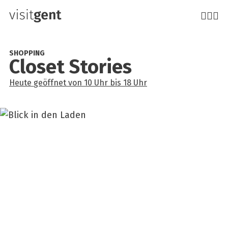
Direkt
zum
Inhalt
SHOPPING
Clo­set Sto­ries
Heute
geöffnet
von
10 Uhr
bis
18 Uhr