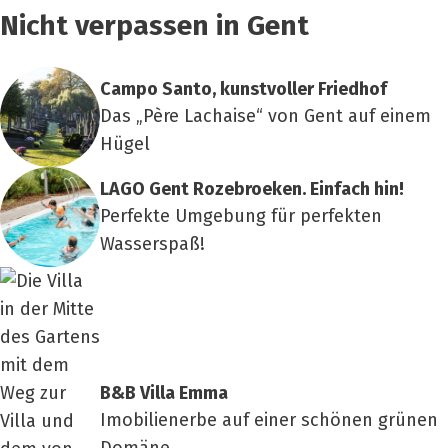
Nicht verpassen in Gent
Cam­po San­to, kunst­vol­ler Fried­hof
Das „Père Lachaise“ von Gent auf einem
Hügel
LAGO Gent Roze­br­oe­ken. Ein­fach hin!
Perfekte Umgebung für perfekten
Wasserspaß!
B&B Vil­la Emma
Imobilienerbe auf einer schönen grünen
Domäne