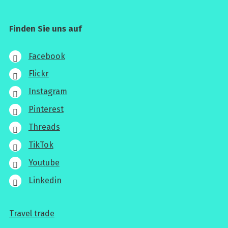
Finden Sie uns auf
Facebook
Flickr
Instagram
Pinterest
Threads
TikTok
Youtube
Linkedin
Travel trade
Für