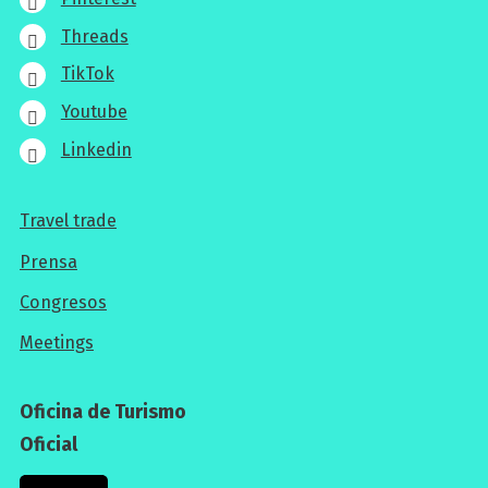
Threads
TikTok
Youtube
Linkedin
Travel trade
Para
Prensa
los
Congresos
profesionales
Meetings
Oficina de Turismo
Oficial