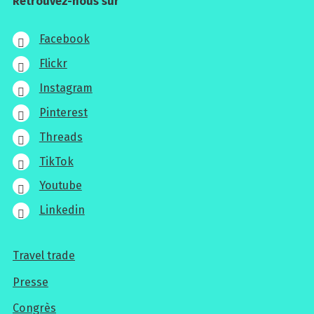
Retrouvez-nous sur
Facebook
Flickr
Instagram
Pinterest
Threads
TikTok
Youtube
Linkedin
Travel trade
Pour
Presse
les
Congrès
professionnels