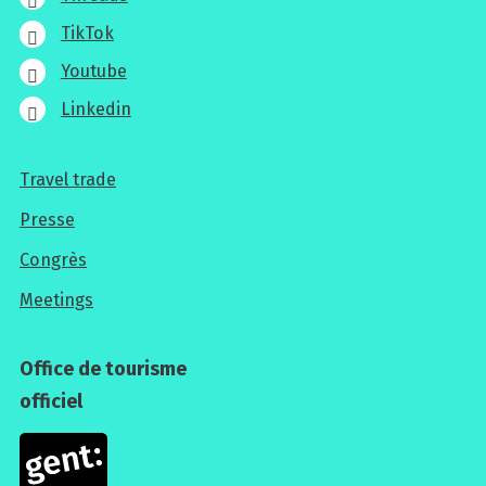
TikTok
Youtube
Linkedin
Travel trade
Pour
Presse
les
Congrès
professionnels
Meetings
Office de tourisme
officiel