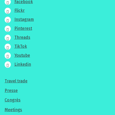
Facebook
Flickr
Instagram
Pinterest
Threads
TikTok
Youtube
Linkedin
Travel trade
Pour
Presse
les
Congrès
professionnels
Meetings