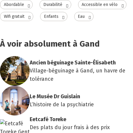
Abordable
Durabilité
Accessible en vélo
Wifi gratuit
Enfants
Eau
À voir absolument à Gand
Ancien bégui­nage Sainte-Éli­sa­beth
Village-béguinage à Gand, un havre de
tolérance
Le Musée Dr Guis­lain
L’histoire de la psychiatrie
Eet­ca­fé Toreke
Des plats du jour frais à des prix