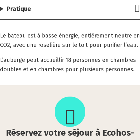
Pratique
Le bateau est à basse énergie, entièrement neutre en
CO2, avec une roselière sur le toit pour purifier l’eau.
L’auberge peut accueillir 18 personnes en chambres
doubles et en chambres pour plusieurs personnes.
Réser­
vez
votre
séjour
à
Réser­vez votre séjour à Eco­hos­
Eco­