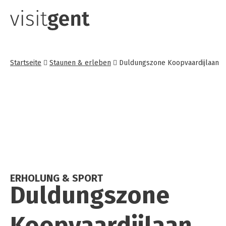
Direkt
zum
Inhalt
Startseite
Staunen & erleben
Duldungszone Koopvaardijlaan
ERHOLUNG & SPORT
Dul­dungs­zo­ne
Koop­vaar­di­j­la­an