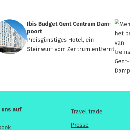
Ibis Bud­get Gent Cen­trum Dam­
po­ort
Preisgünstiges Hotel, ein
Steinwurf vom Zentrum entfernt
e uns auf
Für
Travel trade
Profis
Presse
book