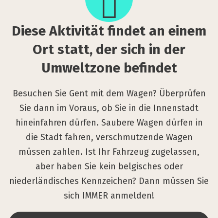
vi­
tät
Die­se Akti­vi­tät fin­det an einem
fin­
det
Ort statt, der sich in der
an
Umwelt­zo­ne befin­det
einem
Ort
Besuchen Sie Gent mit dem Wagen? Überprüfen
statt,
Sie dann im Voraus, ob Sie in die Innenstadt
der
hineinfahren dürfen. Saubere Wagen dürfen in
sich
die Stadt fahren, verschmutzende Wagen
in
müssen zahlen. Ist Ihr Fahrzeug zugelassen,
der
aber haben Sie kein belgisches oder
Umwelt­
niederländisches Kennzeichen? Dann müssen Sie
zo­
ne
sich IMMER anmelden!
befin­