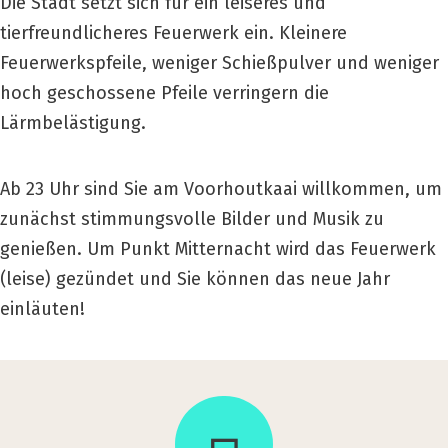
Die Stadt setzt sich für ein leiseres und
tierfreundlicheres Feuerwerk ein. Kleinere
Feuerwerkspfeile, weniger Schießpulver und weniger
hoch geschossene Pfeile verringern die
Lärmbelästigung.
Ab 23 Uhr sind Sie am Voorhoutkaai willkommen, um
zunächst stimmungsvolle Bilder und Musik zu
genießen. Um Punkt Mitternacht wird das Feuerwerk
(leise) gezündet und Sie können das neue Jahr
einläuten!
Die­
se
Akti­