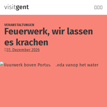
Direkt
zum
Inhalt
VERANSTALTUNGEN
Feu­er­werk, wir las­sen
es kra­chen
31. Dezember 2026