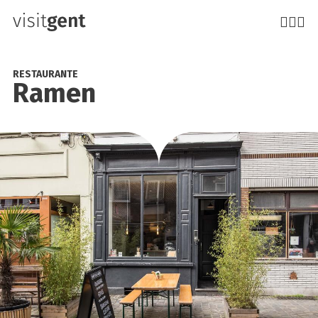
Pasar
al
contenido
principal
RESTAURANTE
Ramen