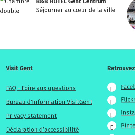
B&B HOTEL Gent Cen­trum
Séjourner au cœur de la ville
Visit Gent
Retrouvez
Face
FAQ - Foire aux questions
Flick
Bureau d'Information VisitGent
Inst
Privacy statement
Pint
Déclaration d’accessibilité