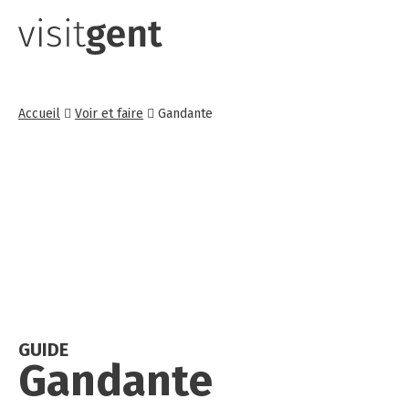
Aller
au
contenu
principal
Accueil
Voir et faire
Gandante
GUIDE
Gan­dante