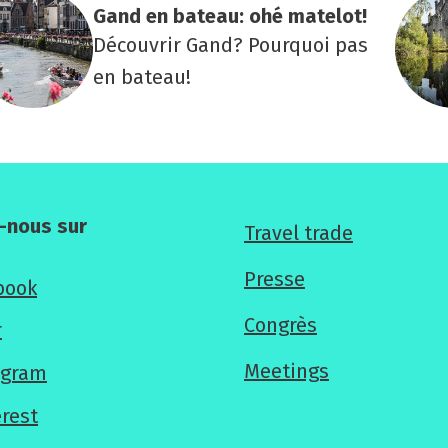
Gand en bateau: ohé mate­lot!
Découvrir Gand? Pourquoi pas
en bateau!
-nous sur
Pour
Travel trade
les
Presse
book
professionnels
Congrès
r
Meetings
agram
erest