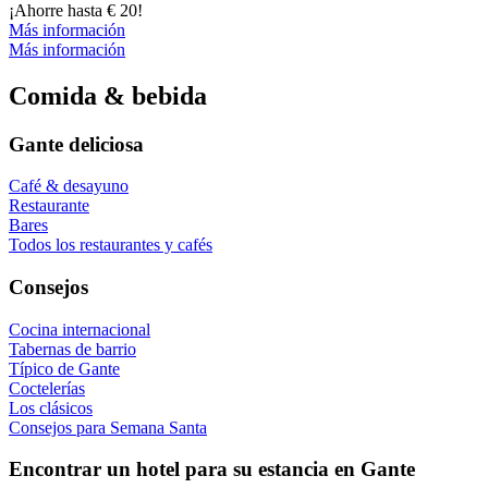
¡Ahorre hasta € 20!
Más información
Más información
Comi­da & bebi­da
Gante deliciosa
Café & desayuno
Restaurante
Bares
Todos los restaurantes y cafés
Consejos
Cocina internacional
Tabernas de barrio
Típi­co de Gan­te
Coctelerías
Los clásicos
Consejos para Semana Santa
Encon­trar un hotel para su estan­cia en Gan­te