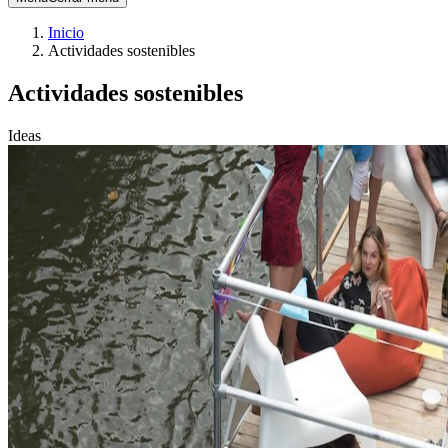
Inicio
Actividades sostenibles
Acti­vi­da­des sos­te­ni­bles
Ideas