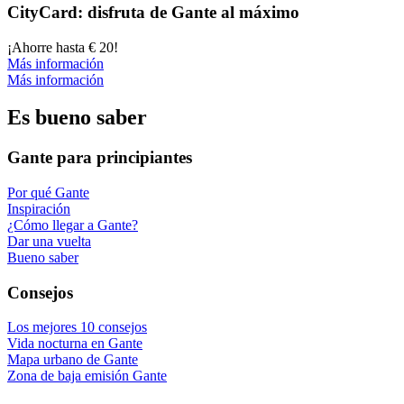
City­Card: dis­fru­ta de Gan­te al máxi­mo
¡Ahorre hasta € 20!
Más información
Más información
Es bueno saber
Gante para principiantes
Por qué Gante
Inspiración
¿Cómo llegar a Gante?
Dar una vuelta
Bueno saber
Consejos
Los mejores 10 consejos
Vida nocturna en Gante
Mapa urbano de Gante
Zona de baja emisión Gante