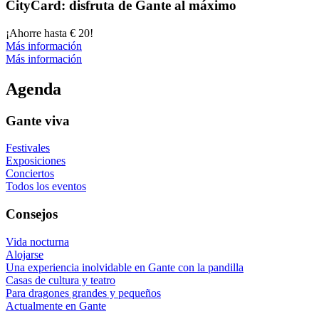
City­Card: dis­fru­ta de Gan­te al máxi­mo
¡Ahorre hasta € 20!
Más información
Más información
Agen­da
Gante viva
Festivales
Exposiciones
Conciertos
Todos los eventos
Consejos
Vida nocturna
Alojarse
Una experiencia inolvidable en Gante con la pandilla
Casas de cultura y teatro
Para dragones grandes y pequeños
Actualmente en Gante