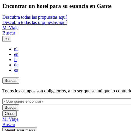
Encon­trar un hotel para su estan­cia en Gan­te
Descubra todas las propuestas aquí
Descubra todas las propuestas aquí
Mi Viaje
Buscar
es
nl
en
fr
de
es
Buscar
Todos los campos son obligatorios, a no ser que se indique lo contrari
Close
Mi Viaje
Buscar
Menu
Cerrar menú