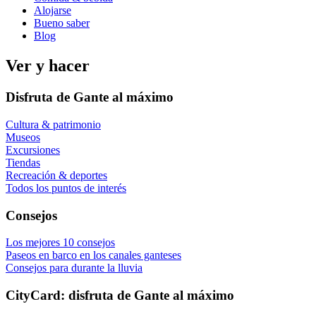
Alojarse
Bueno saber
Blog
Ver y hacer
Disfruta de Gante al máximo
Cultura & patrimonio
Museos
Excursiones
Tiendas
Recreación & deportes
Todos los puntos de interés
Consejos
Los mejores 10 consejos
Paseos en barco en los canales ganteses
Consejos para durante la lluvia
City­Card: dis­fru­ta de Gan­te al máxi­mo