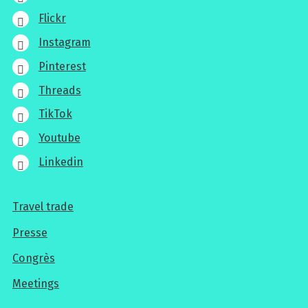
Flickr
Instagram
Pinterest
Threads
TikTok
Youtube
Linkedin
Travel trade
Pour
Presse
les
Congrès
professionnels
Meetings