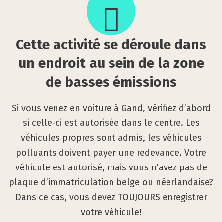
vi­
té
se
Cette acti­vi­té se déroule dans
déroule
dans
un endroit au sein de la zone
un
de basses émis­sions
endroit
au
Si vous venez en voiture à Gand, vérifiez d’abord
sein
si celle-ci est autorisée dans le centre. Les
de
véhicules propres sont admis, les véhicules
la
polluants doivent payer une redevance. Votre
zone
véhicule est autorisé, mais vous n’avez pas de
de
plaque d’immatriculation belge ou néerlandaise?
basses
Dans ce cas, vous devez TOUJOURS enregistrer
émis­
sions
votre véhicule!