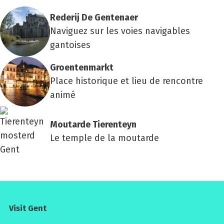
Rede­rij De Gen­te­naer
Naviguez sur les voies navigables
gantoises
Groen­ten­markt
Place historique et lieu de rencontre
animé
Mou­tarde Tie­ren­teyn
Le temple de la moutarde
Visit Gent