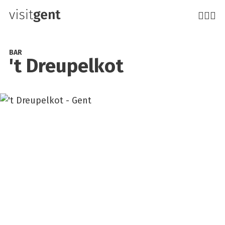
Aller
au
contenu
principal
BAR
't Dreu­pel­kot