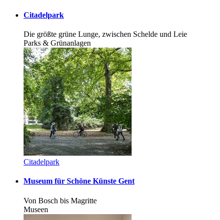
Cita­del­park
Die größte grüne Lunge, zwischen Schelde und Leie
Parks & Grünanlagen
Cita­del­park
Muse­um für Schö­ne Küns­te Gent
Von Bosch bis Magritte
Museen