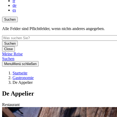
fr
de
es
Suchen
Alle Felder sind Pflichtfelder, wenn nichts anderes angegeben.
Close
Meine Reise
Suchen
Menu
Menü schließen
Startseite
Gastronomie
De Appelier
De Appe­lier
Restaurant