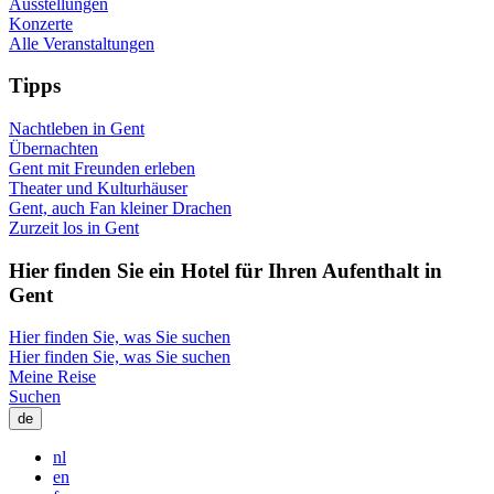
Ausstellungen
Konzerte
Alle Veranstaltungen
Tipps
Nachtleben in Gent
Übernachten
Gent mit Freunden erleben
Theater und Kulturhäuser
Gent, auch Fan kleiner Drachen
Zurzeit los in Gent
Hier fin­den Sie ein Hotel für Ihren Auf­ent­halt in
Gent
Hier finden Sie, was Sie suchen
Hier finden Sie, was Sie suchen
Meine Reise
Suchen
de
nl
en