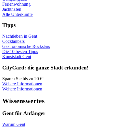
Ferienwohnung
Jachthafen
Alle Unterkünfte
Tipps
Nachtleben in Gent
Cocktailbars
Gastronomische Rockstars
Die 10 besten Tipps
Kunststadt Gent
City­Card: die gan­ze Stadt erkun­den!
Sparen Sie bis zu 20 €!
Weitere Informationen
Weitere Informationen
Wis­sens­wer­tes
Gent für Anfänger
Warum Gent