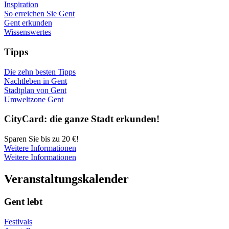
Inspiration
So erreichen Sie Gent
Gent erkunden
Wissenswertes
Tipps
Die zehn besten Tipps
Nachtleben in Gent
Stadtplan von Gent
Umweltzone Gent
City­Card: die gan­ze Stadt erkun­den!
Sparen Sie bis zu 20 €!
Weitere Informationen
Weitere Informationen
Ver­an­stal­tungs­ka­len­der
Gent lebt
Festivals