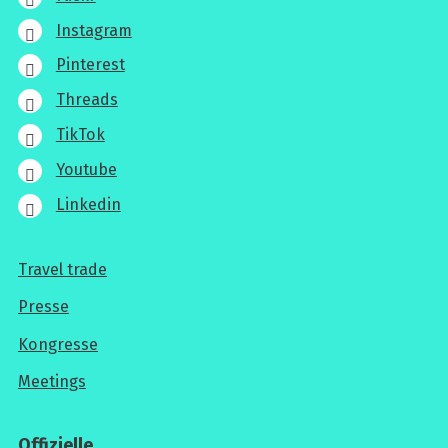
Instagram
Pinterest
Threads
TikTok
Youtube
Linkedin
Travel trade
Für
Presse
Profis
Kongresse
Meetings
Offizielle