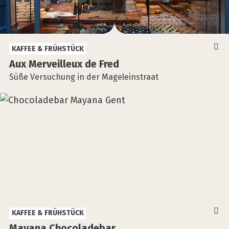
KAFFEE & FRÜHSTÜCK
Aux Mer­veil­leux de Fred
Süße Versuchung in der Mageleinstraat
KAFFEE & FRÜHSTÜCK
Maya­na Cho­co­la­de­bar