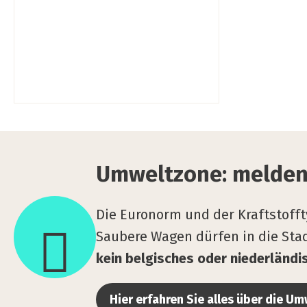
Umwelt­
zo­
Umwelt­zo­ne: mel­den
ne:
mel­
Die Euronorm und der Kraftstofft
den
Saubere Wagen dürfen in die St
Sie
kein belgisches oder niederländ
Ihren
Wagen
Hier erfahren Sie alles über die U