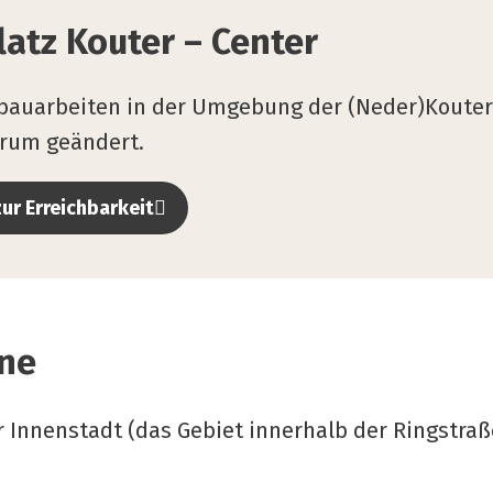
latz Kou­ter – Cen­ter
bauarbeiten in der Umgebung der (Neder)Kouter
trum geändert.
zur Erreichbarkeit
one
er Innenstadt (das Gebiet innerhalb der Ringstra