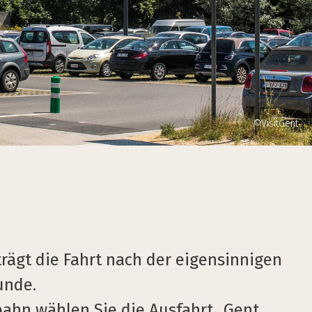
©VisitGent
rägt die Fahrt nach der eigensinnigen
unde.
bahn wählen Sie die Ausfahrt „Gent