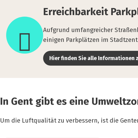
bar­
Erreich­bar­keit Park­p
keit
Park­
Aufgrund umfangreicher Straßen
platz
einigen Parkplätzen im Stadtzen
Kou­
ter
Hier finden Sie alle Informationen 
–
Cen­
ter
In Gent gibt es eine Umweltz
Um die Luftqualität zu verbessern, ist die Gent