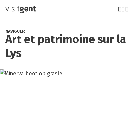
Aller
au
contenu
principal
NAVIGUER
Art et patri­moine sur la
Lys