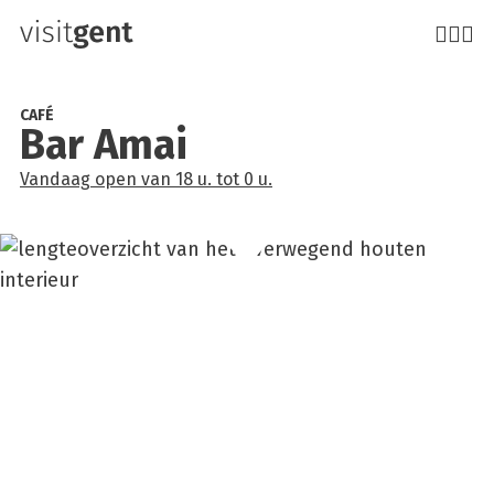
Overslaan
en
naar
de
CAFÉ
Bar Amai
inhoud
gaan
Vandaag
open
van
18 u.
tot
0 u.