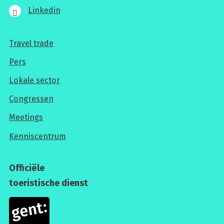
Linkedin
Travel trade
Voor
Pers
professionals
Lokale sector
Congressen
Meetings
Kenniscentrum
Officiële
toeristische dienst