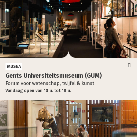
MUSEA
Gents Uni­ver­si­teits­mu­se­um (GUM)
Forum voor wetenschap, twijfel & kunst
Vandaag
open
van
10 u.
tot
18 u.