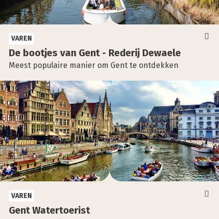
VAREN
De boot­jes van Gent - Rede­rij Dewae­le
Meest populaire manier om Gent te ontdekken
VAREN
Gent Water­toe­rist