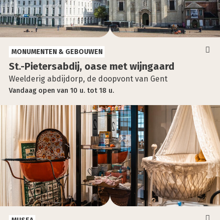
MONUMENTEN & GEBOUWEN
St.-Pietersabdij, oase met wijn­gaard
Weelderig abdijdorp, de doopvont van Gent
Vandaag
open
van
10 u.
tot
18 u.