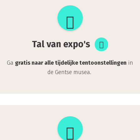
Tal
van
expo's
Tal van expo's
Ga
gratis naar alle tijdelijke tentoonstellingen
in
de Gentse musea.
Hier
koop