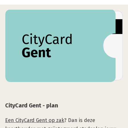
City­Card Gent - plan
Een CityCard Gent op zak
? Dan is deze