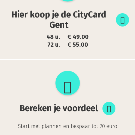
je
Hier koop je de CityCard
de
Gent
CityCard
48 u. € 49.00
Gent
72 u. € 55.00
Bereken
je
voordeel
Bereken je voordeel
Start met plannen en bespaar tot 20 euro