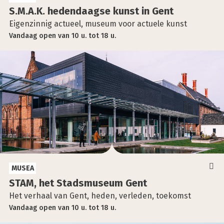
S.M.A.K. heden­daag­se kunst in Gent
Eigenzinnig actueel, museum voor actuele kunst
Vandaag
open
van
10 u.
tot
18 u.
MUSEA
STAM, het Stads­mu­se­um Gent
Het verhaal van Gent, heden, verleden, toekomst
Vandaag
open
van
10 u.
tot
18 u.