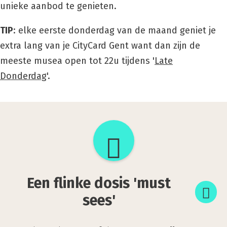
unieke aanbod te genieten.
TIP
: elke eerste donderdag van de maand geniet je
extra lang van je CityCard Gent want dan zijn de
meeste musea open tot 22u tijdens '
Late
Donderdag
'.
Een
flinke
dosis
Een flinke dosis 'must
'must
sees'
sees'