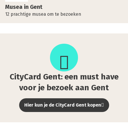
Musea in Gent
12 prachtige musea om te bezoeken
City­
Card
Gent:
een
must
City­Card Gent: een must have
have
voor
voor je bezoek aan Gent
je
bezoek
Hier kun je de CityCard Gent kopen
aan
Gent