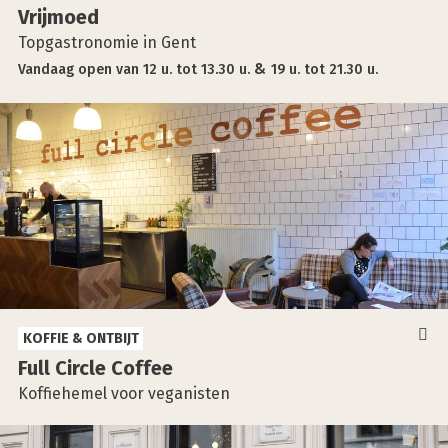
Vrij­moed
Topgastronomie in Gent
Vandaag
open
van
12 u.
tot
13.30 u.
19 u.
tot
21.30 u.
KOFFIE & ONTBIJT
Full Cir­cle Cof­fee
Koffiehemel voor veganisten