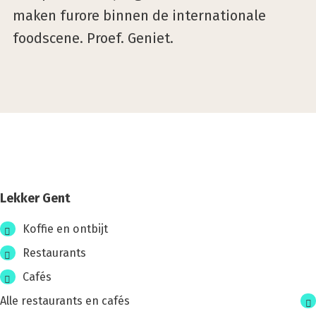
maken furore binnen de internationale
foodscene. Proef. Geniet.
Lekker Gent
Eten
Koffie en ontbijt
&
Restaurants
Drin­
Cafés
ken
Alle restaurants en cafés