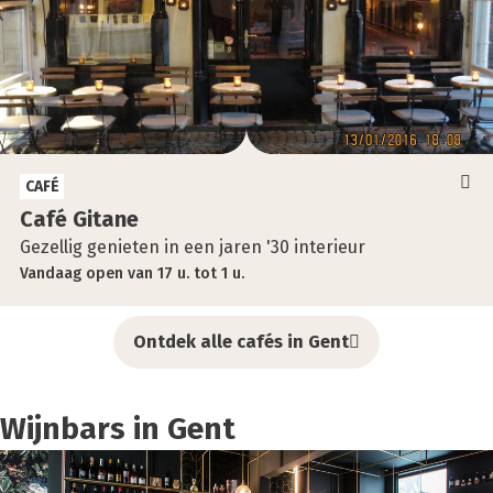
CAFÉ
Café Gita­ne
Gezellig genieten in een jaren '30 interieur
Vandaag
open
van
17 u.
tot
1 u.
Ontdek alle cafés in Gent
Wijnbars in Gent