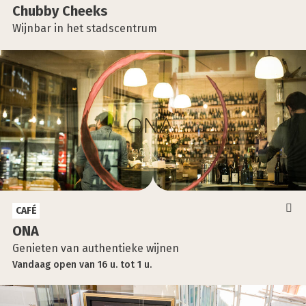
Chub­by Cheeks
Wijnbar in het stadscentrum
CAFÉ
ONA
Genieten van authentieke wijnen
Vandaag
open
van
16 u.
tot
1 u.