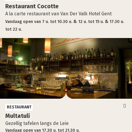
Res­tau­rant Cocot­te
A la carte restaurant van Van Der Valk Hotel Gent
Vandaag
open
van
7 u.
tot
10.30 u.
12 u.
tot
15 u.
17.30 u.
tot
22 u.
RESTAURANT
Mul­ta­tu­li
Gezellig tafelen langs de Leie
Vandaag
open
van
17.30 u.
tot
21.30 u.