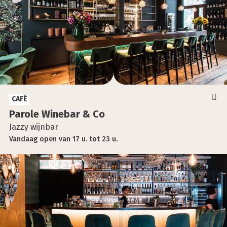
CAFÉ
Paro­le Wine­bar & Co
Jazzy wijnbar
Vandaag
open
van
17 u.
tot
23 u.