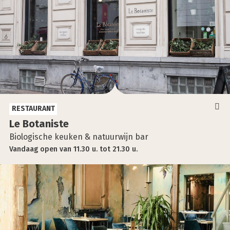
RESTAURANT
Le Bota­nis­te
Biologische keuken & natuurwijn bar
Vandaag
open
van
11.30 u.
tot
21.30 u.