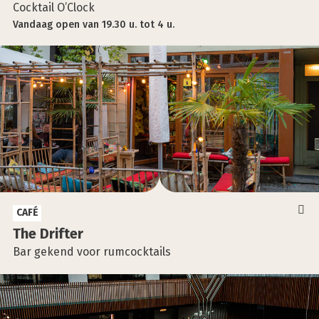
Cocktail O’Clock
Vandaag
open
van
19.30 u.
tot
4 u.
CAFÉ
The Drif­ter
Bar gekend voor rumcocktails