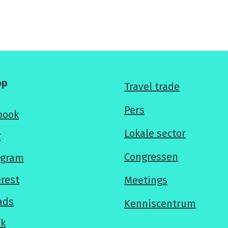
op
Voor
Travel trade
professionals
Pers
book
Lokale sector
r
Congressen
agram
erest
Meetings
ads
Kenniscentrum
ok