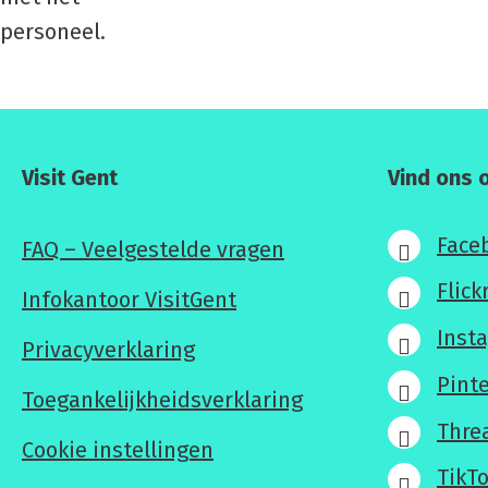
Visit Gent
Vind ons 
Face
FAQ – Veelgestelde vragen
Flick
Infokantoor VisitGent
Inst
Privacyverklaring
Pint
Toegankelijkheidsverklaring
Thre
Cookie instellingen
TikT