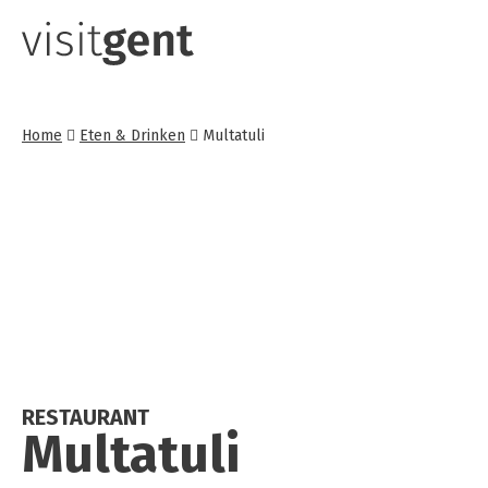
Overslaan
en
naar
de
Home
Eten & Drinken
Multatuli
inhoud
gaan
RESTAURANT
Mul­ta­tu­li