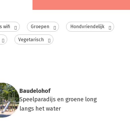
s wifi
Groepen
Hondvriendelijk
Vegetarisch
Bau­de­lo­hof
Speelparadijs en groene long
langs het water