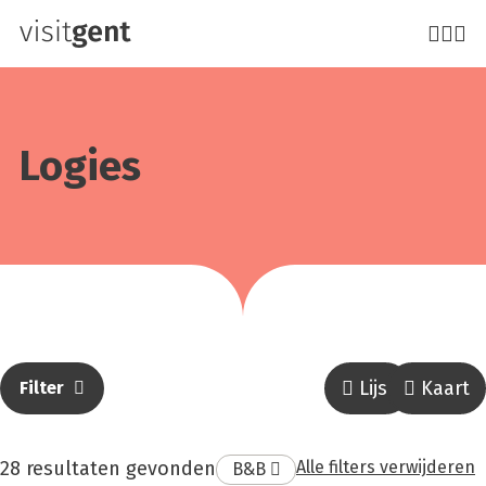
Overslaan
en
naar
de
inhoud
Logies
gaan
Lijst
Kaart
Filter
resultaat
28 resultaten gevonden
Alle filters verwijderen
Verwijder
B&B