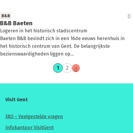
B&B
B&B Bae­ten
Logeren in het historisch stadscentrum
Baeten B&B bevindt zich in een 16de eeuws herenhuis in
het historisch centrum van Gent. De belangrijkste
bezienswaardigheden liggen op...
huidige
pagina
volgende
1
2
pagina
pagina
Visit Gent
FAQ – Veelgestelde vragen
Infokantoor VisitGent