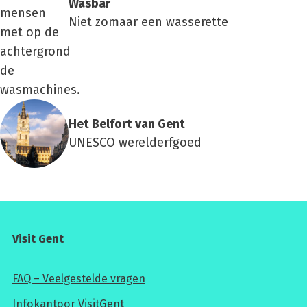
Was­bar
Niet zomaar een wasserette
Het Bel­fort van Gent
UNESCO werelderfgoed
Visit Gent
FAQ – Veelgestelde vragen
Infokantoor VisitGent