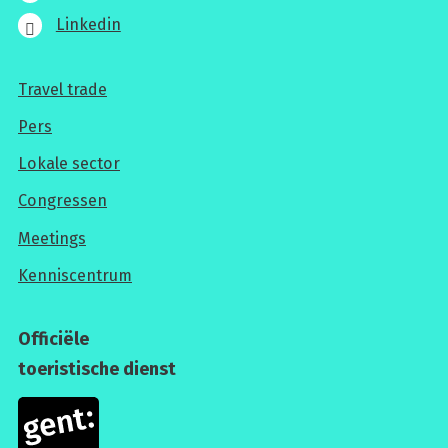
Linkedin
Travel trade
Voor
Pers
professionals
Lokale sector
Congressen
Meetings
Kenniscentrum
Officiële
toeristische dienst