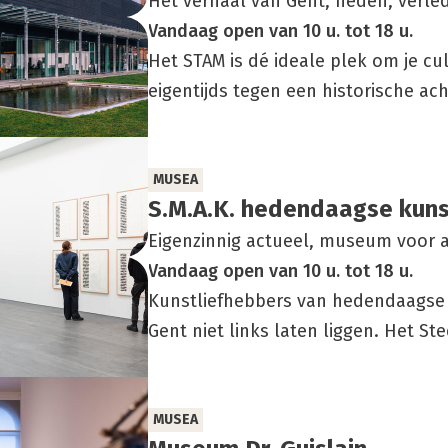
Het verhaal van Gent, heden, verl
Vandaag
open
van
10 u.
tot
18 u.
Het STAM is dé ideale plek om je cu
eigentijds tegen een historische ach
MUSEA
S.M.A.K. heden­daag­se kuns
Eigenzinnig actueel, museum voor 
Vandaag
open
van
10 u.
tot
18 u.
Kunstliefhebbers van hedendaagse 
Gent niet links laten liggen. Het St
MUSEA