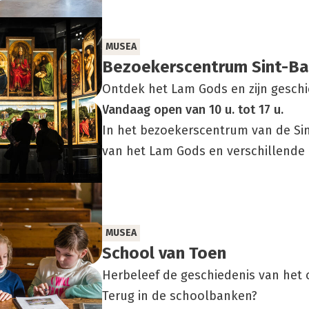
MUSEA
Bezoe­kers­cen­trum Sint-Ba
Ontdek het Lam Gods en zijn gesch
Vandaag
open
van
10 u.
tot
17 u.
In het bezoekerscentrum van de Sin
van het Lam Gods en verschillende 
MUSEA
School van Toen
Herbeleef de geschiedenis van het 
Terug in de schoolbanken?