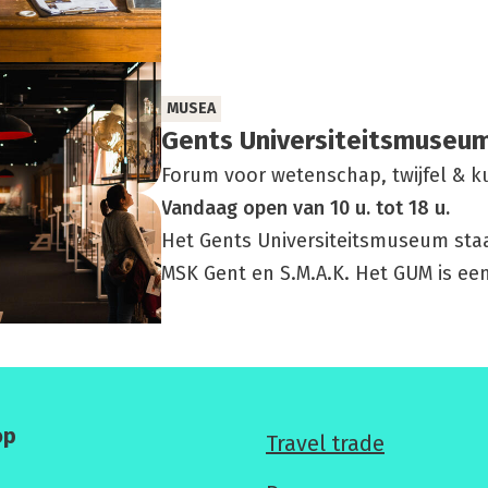
MUSEA
Gents Uni­ver­si­teits­mu­se­
Forum voor wetenschap, twijfel & k
Vandaag
open
van
10 u.
tot
18 u.
Het Gents Universiteitsmuseum sta
MSK Gent en S.M.A.K. Het GUM is e
op
Voor
Travel trade
professionals