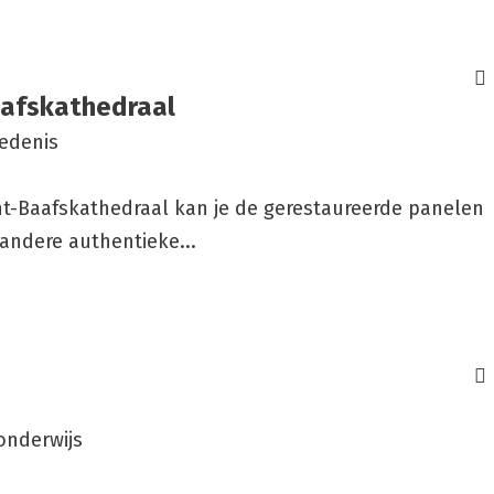
afs­kathe­draal
iedenis
t-Baafskathedraal kan je de gerestaureerde panelen
andere authentieke...
onderwijs