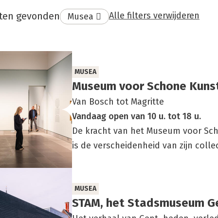
aten gevonden
Alle filters verwijderen
Verwijder
Musea
filter:
aat
MUSEA
Muse­um voor Scho­ne Kun­
Van Bosch tot Magritte
Vandaag
open
van
10 u.
tot
18 u.
De kracht van het Museum voor Sch
is de verscheidenheid van zijn collec
MUSEA
STAM, het Stads­mu­se­um G