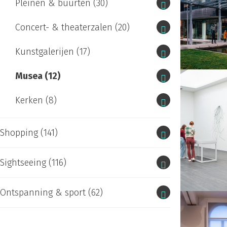
Pleinen & buurten
(30)
Concert- & theaterzalen
(20)
Kunstgalerijen
(17)
Musea
(12)
Kerken
(8)
Shopping
(141)
Sightseeing
(116)
Ontspanning & sport
(62)