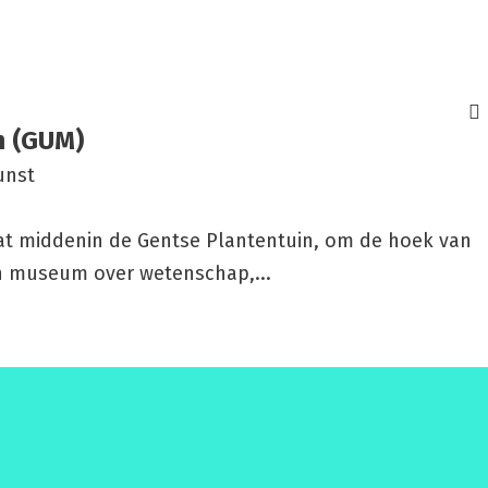
um (GUM)
unst
at middenin de Gentse Plantentuin, om de hoek van
en museum over wetenschap,...