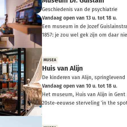
Muse­um Dr. Guis­lain
Geschiedenis van de psychiatrie
Vandaag
open
van
13 u.
tot
18 u.
Een museum in de Jozef Guislainstra
1857: je zou wel gek zijn om daar nie
MUSEA
Huis van Alijn
De kinderen van Alijn, springlevend
Vandaag
open
van
10 u.
tot
18 u.
Het museum, Huis van Alijn in Gent
20ste-eeuwse sterveling ‘in the spotli