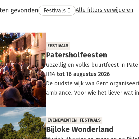
aten gevonden
Alle filters verwijderen
Verwijder
Festivals
filter:
aat
FESTIVALS
Paters­hol­fees­ten
Gezellig en volks buurtfeest in Pate
14 tot 16 augustus 2026
De oudste wijk van Gent organiseer
ambiance. Voor wie het liever wat i
EVENEMENTEN
FESTIVALS
Bij­lo­ke Won­der­land