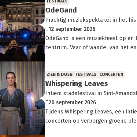
FESTIVALS
Ode­Gand
Prachtig muziekspektakel in het hi
12 september 2026
OdeGand is een muziekfeest op en l
centrum. Vaar of wandel van het en
ZIEN & DOEN
FESTIVALS
CONCERTEN
Whis­pe­ring Lea­ves
Intiem stadsfestival in Sint-Amands
20 september 2026
Tijdens Whispering Leaves, een inti
concerten op verborgen groene plek