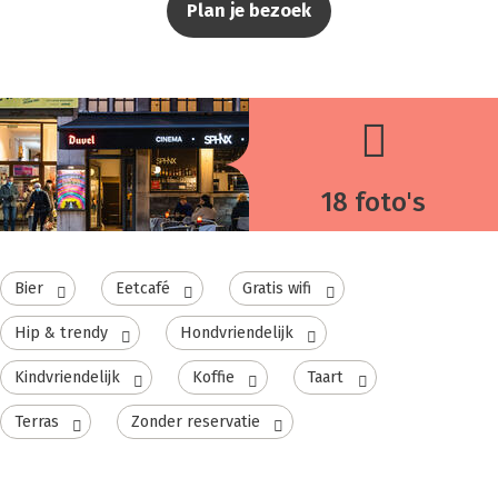
Plan je bezoek
18 foto's
Bier
Eetcafé
Gratis wifi
Hip & trendy
Hondvriendelijk
Kindvriendelijk
Koffie
Taart
Terras
Zonder reservatie