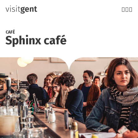
Overslaan
en
naar
de
CAFÉ
Sphinx café
inhoud
gaan