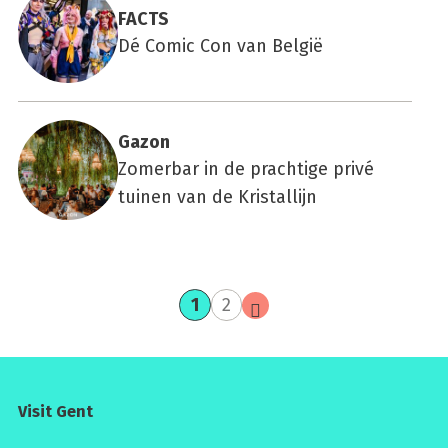
FACTS
Dé Comic Con van België
Gazon
Zomerbar in de prachtige privé
tuinen van de Kristallijn
huidige
pagina
volgende
1
2
pagina
pagina
Visit Gent