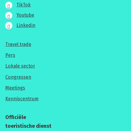
TikTok
Youtube
Linkedin
Travel trade
Voor
Pers
professionals
Lokale sector
Congressen
Meetings
Kenniscentrum
Officiële
toeristische dienst