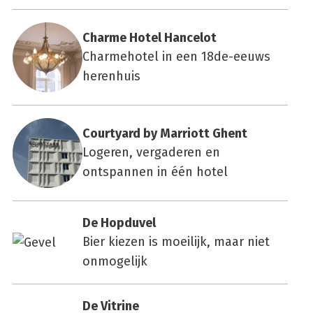
Char­me Hotel Han­cel­ot
Charmehotel in een 18de-eeuws
herenhuis
Cour­ty­ard by Mar­ri­ott Ghent
Logeren, vergaderen en
ontspannen in één hotel
De Hop­du­vel
Bier kiezen is moeilijk, maar niet
onmogelijk
De Vitri­ne