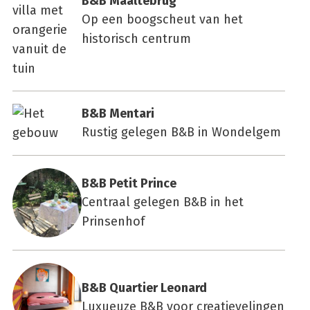
B&B Maal­te­brug
Op een boogscheut van het
historisch centrum
B&B Men­ta­ri
Rustig gelegen B&B in Wondelgem
B&B Petit Prin­ce
Centraal gelegen B&B in het
Prinsenhof
B&B Quar­tier Leo­nard
Luxueuze B&B voor creatievelingen