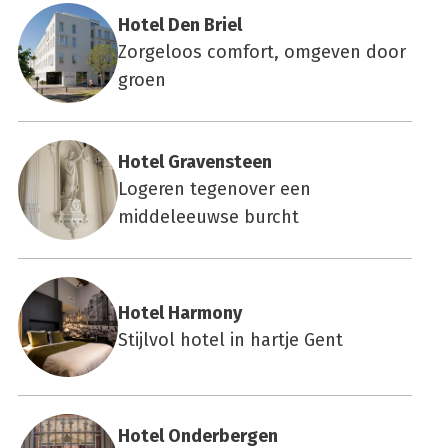
Hotel Den Briel
Zorgeloos comfort, omgeven door
groen
Hotel Gra­ven­steen
Logeren tegenover een
middeleeuwse burcht
Hotel Har­mo­ny
Stijlvol hotel in hartje Gent
Hotel Onder­ber­gen