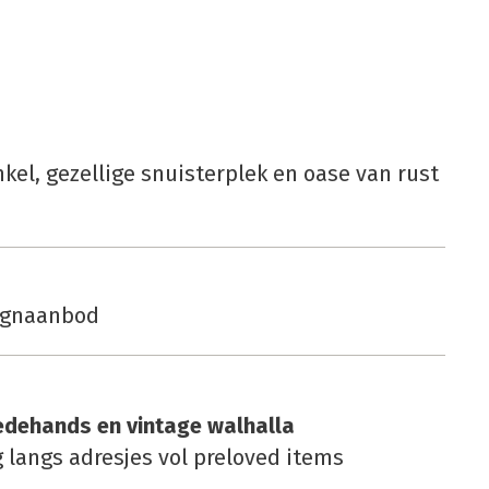
el, gezellige snuisterplek en oase van rust
ignaanbod
de­hands en vin­ta­ge wal­hal­la
 langs adresjes vol preloved items