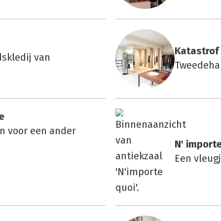
Kata­strof
skledij van
Tweedehan
e
in voor een ander
N' impor­t
Een vleugj