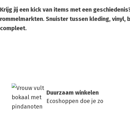
Krijg jij een kick van items met een geschieden
rommelmarkten. Snuister tussen kleding, vinyl, bo
compleet.
Duur­zaam win­ke­len
Ecoshoppen doe je zo