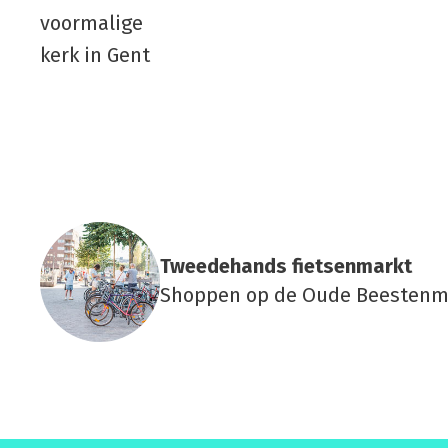
Twee­de­hands fiet­sen­markt
Shoppen op de Oude Beestenm