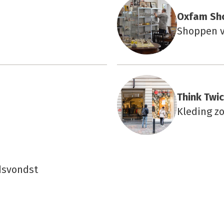
Oxfam Sh
Shoppen v
Think Twi­
Kleding z
dsvondst