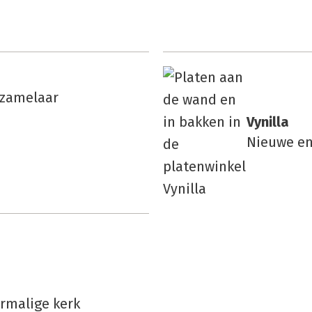
rzamelaar
Vynil­la
Nieuwe e
rmalige kerk