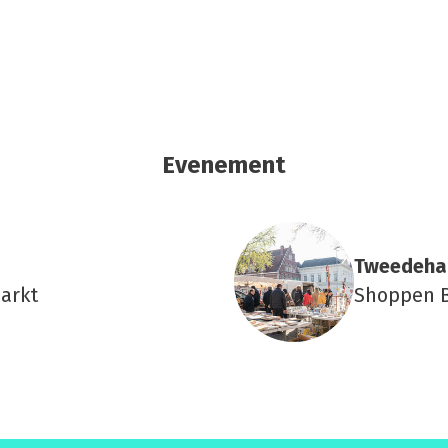
Evenement
Twee­de­ha
arkt
Shoppen B