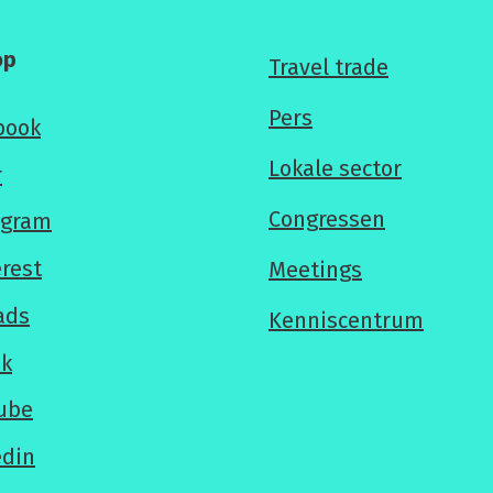
op
Voor
Travel trade
professionals
Pers
book
Lokale sector
r
Congressen
agram
erest
Meetings
ads
Kenniscentrum
ok
ube
edin