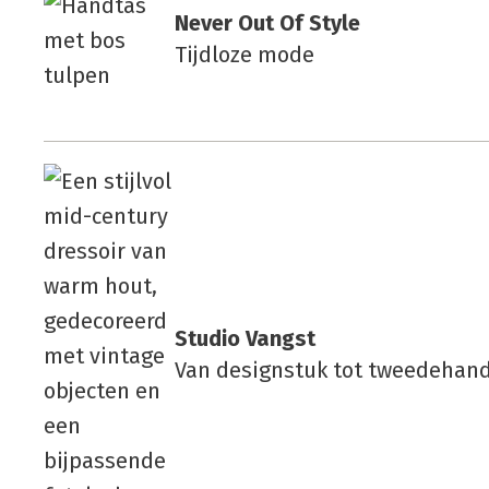
Never Out Of Sty­le
Tijdloze mode
Stu­dio Vangst
Van designstuk tot tweedehan