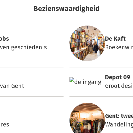
Bezienswaardigheid
cobs
De Kaft
uwen geschiedenis
Boekenwink
Depot 09
 van Gent
Groot des
Gent: twee­
ires
Wandeling