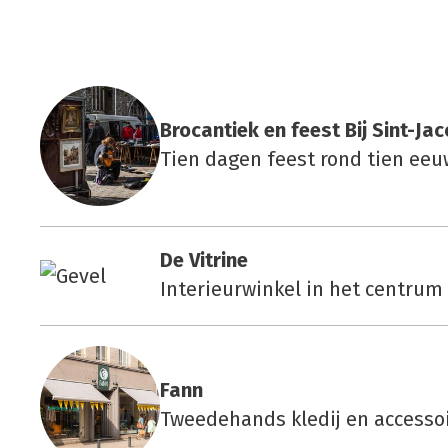
Bro­can­tiek en feest Bij Sint-Ja
Tien dagen feest rond tien ee
De Vitri­ne
Interieurwinkel in het centrum
Fann
Tweedehands kledij en accesso