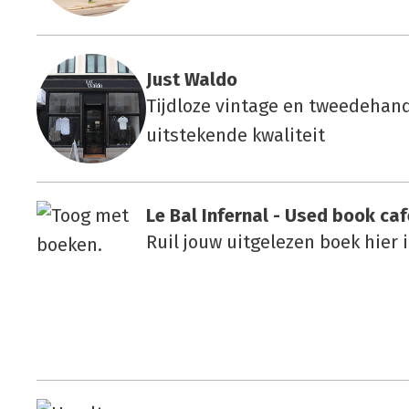
Just Wal­do
Tijdloze vintage en tweedehand
uitstekende kwaliteit
Le Bal Infer­nal - Used book caf
Ruil jouw uitgelezen boek hier 