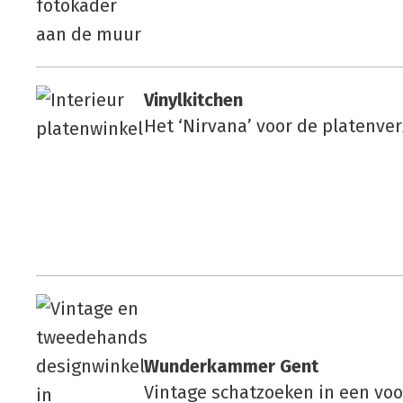
Vinyl­kit­chen
Het ‘Nirvana’ voor de platenve
Wun­der­kam­mer Gent
Vintage schatzoeken in een voo