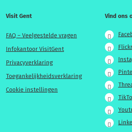
Visit Gent
Vind ons 
Face
FAQ – Veelgestelde vragen
Flick
Infokantoor VisitGent
Inst
Privacyverklaring
Pint
Toegankelijkheidsverklaring
Thre
Cookie instellingen
TikT
Yout
Link