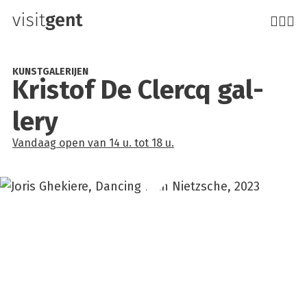
Overslaan
en
naar
de
KUNSTGALERIJEN
Kri­s­tof De Cler­cq gal­
inhoud
gaan
lery
Vandaag
open
van
14 u.
tot
18 u.