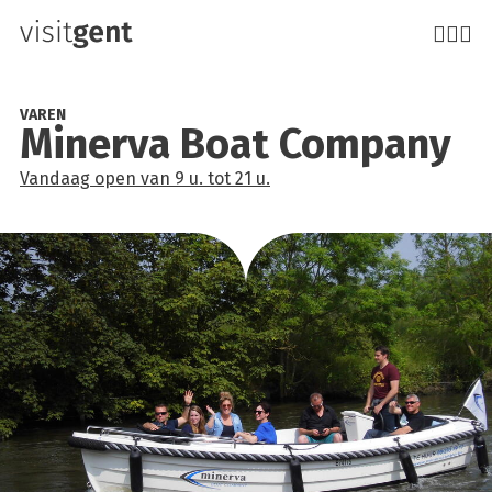
Overslaan
en
naar
de
VAREN
Miner­va Boat Com­pa­ny
inhoud
gaan
Vandaag
open
van
9 u.
tot
21 u.