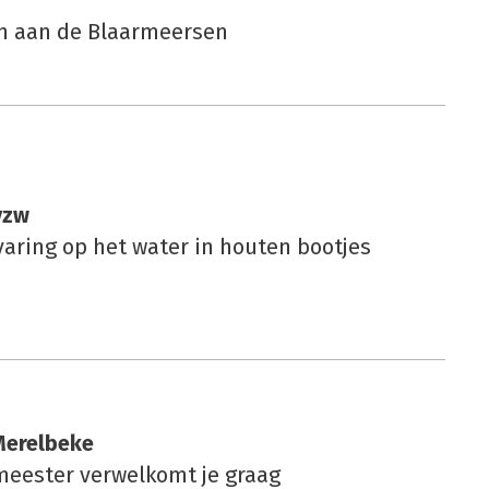
n aan de Blaarmeersen
 vzw
varing op het water in houten bootjes
Merel­be­ke
eester verwelkomt je graag