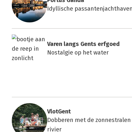
Por­tus Gan­da
Idyllische passantenjachthaven
Varen langs Gents erf­goed
Nostalgie op het water
Vlot­Gent
Dobberen met de zonnestralen 
rivier