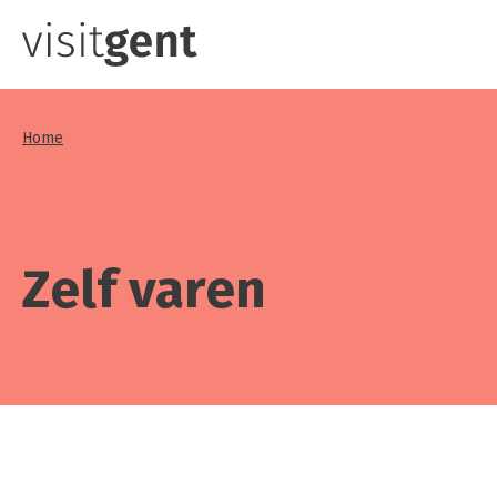
Overslaan
en
naar
de
Home
inhoud
gaan
Zelf varen