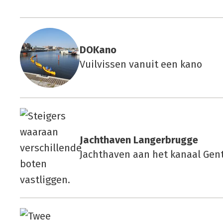
DOKa­no
Vuilvissen vanuit een kano
Jacht­ha­ven Lan­ger­brug­ge
Jachthaven aan het kanaal Gen