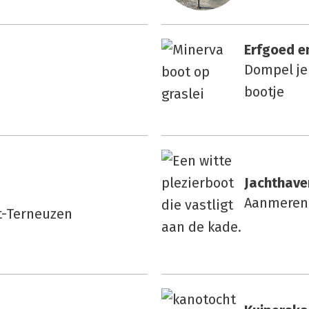
Erf­goed e
Dompel je
bootje
Jacht­ha­ve
Aanmeren 
t-Terneuzen