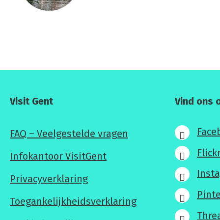
Visit Gent
Vind ons 
Face
FAQ – Veelgestelde vragen
Flick
Infokantoor VisitGent
Inst
Privacyverklaring
Pint
Toegankelijkheidsverklaring
Thre