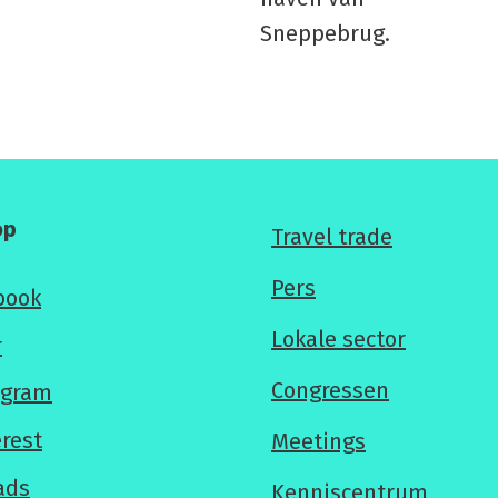
op
Voor
Travel trade
professionals
Pers
book
Lokale sector
r
Congressen
agram
erest
Meetings
ads
Kenniscentrum