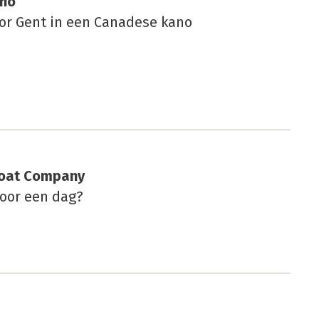
­no
oor Gent in een Canadese kano
oat Com­pa­ny
voor een dag?