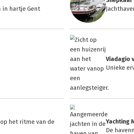
Snep­kaai
 in hartje Gent
Jachthave
Via­da­gio
Unieke er
Yach­ting 
op het ritme van de
De havenm