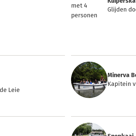
Kui­pers­ka
Glijden d
Miner­va B
Kapitein 
de Leie