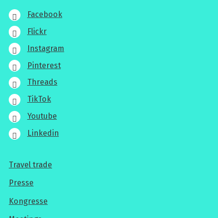
Facebook
Flickr
Instagram
Pinterest
Threads
TikTok
Youtube
Linkedin
Travel trade
Für
Presse
Profis
Kongresse