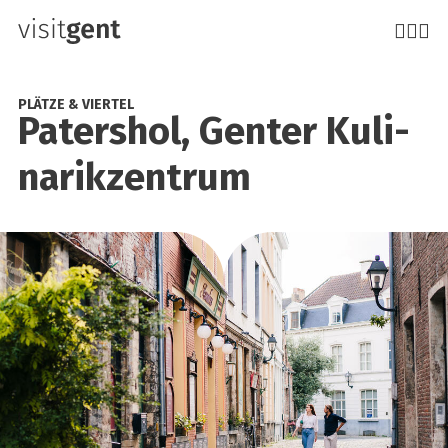
Direkt
zum
Inhalt
PLÄTZE & VIERTEL
Paters­hol, Gen­ter Kuli­
na­rik­zen­trum