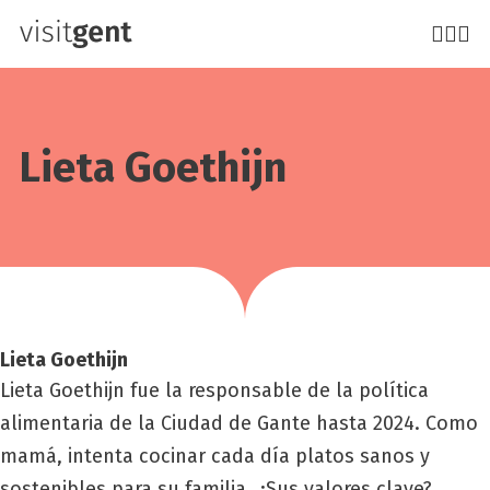
Pasar
al
contenido
principal
Lie­ta Goethijn
Lie­ta Goethijn
Lieta Goethijn fue la responsable de la política
alimentaria de la Ciudad de Gante hasta 2024. Como
mamá, intenta cocinar cada día platos sanos y
sostenibles para su familia. ¿Sus valores clave?