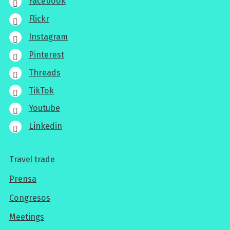
Facebook
Flickr
Instagram
Pinterest
Threads
TikTok
Youtube
Linkedin
Travel trade
Para
Prensa
los
Congresos
profesionales
Meetings