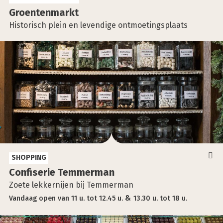
Groen­ten­markt
Historisch plein en levendige ontmoetingsplaats
SHOPPING
Con­fi­se­rie Tem­mer­man
Zoete lekkernijen bij Temmerman
Vandaag
open
van
11 u.
tot
12.45 u.
13.30 u.
tot
18 u.