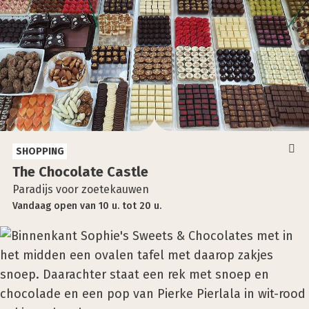
SHOPPING
The Cho­co­la­te Cast­le
Paradijs voor zoetekauwen
Vandaag
open
van
10 u.
tot
20 u.