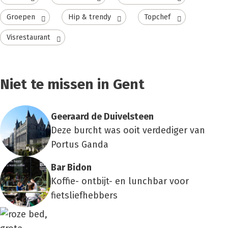
Groepen
Hip & trendy
Topchef
Visrestaurant
Niet te missen in Gent
Geer­aard de Dui­vel­steen
Deze burcht was ooit verdediger van
Portus Ganda
Bar Bidon
Koffie- ontbijt- en lunchbar voor
fietsliefhebbers