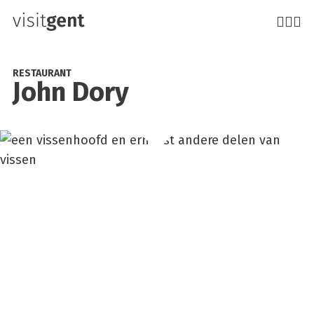
Overslaan
en
naar
de
RESTAURANT
John Dory
inhoud
gaan