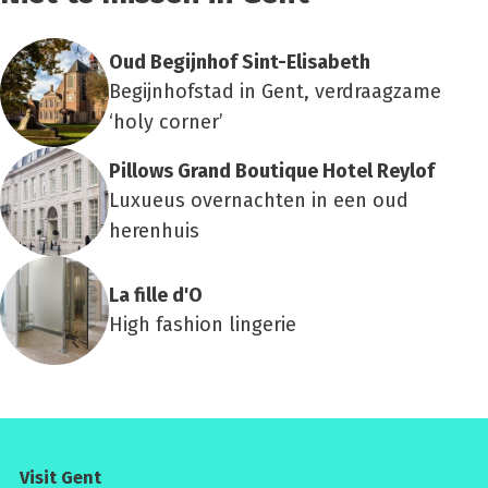
Oud Begijn­hof Sint-Eli­sa­beth
Begijnhofstad in Gent, verdraagzame
‘holy corner’
Pil­lows Grand Bou­ti­que Hotel Rey­lof
Luxueus overnachten in een oud
herenhuis
La fil­le d'O
High fashion lingerie
Visit Gent