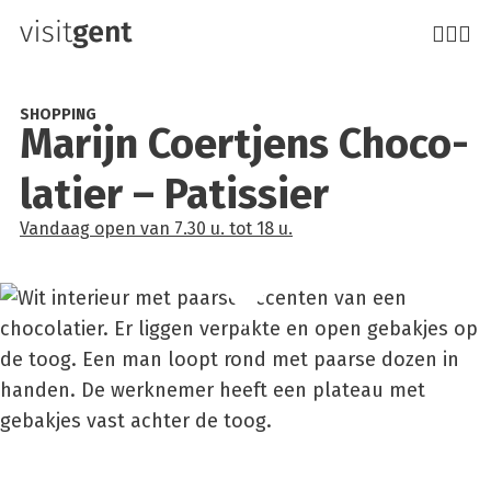
Overslaan
en
naar
de
SHOPPING
Marijn Coer­t­jens Cho­co­
inhoud
gaan
la­tier – Patis­sier
Vandaag
open
van
7.30 u.
tot
18 u.