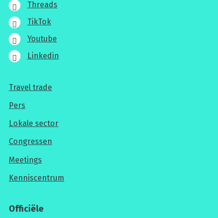
Threads
TikTok
Youtube
Linkedin
Travel trade
Voor
Pers
professionals
Lokale sector
Congressen
Meetings
Kenniscentrum
Officiële