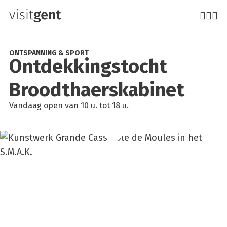
Overslaan
en
naar
de
ONTSPANNING & SPORT
Ont­dek­kings­tocht
inhoud
gaan
Broodt­haers­ka­bi­net
Vandaag
open
van
10 u.
tot
18 u.