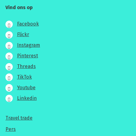
Vind ons op
Facebook
Flickr
Instagram
Pinterest
Threads
TikTok
Youtube
Linkedin
Travel trade
Voor
Pers
professionals