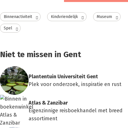
Binnenactiviteit
Kindvriendelijk
Museum
Spel
Niet te missen in Gent
Plan­ten­tuin Uni­ver­si­teit Gent
Plek voor onderzoek, inspiratie en rust
Atlas & Zan­zi­bar
Eigenzinnige reisboekhandel met breed
assortiment