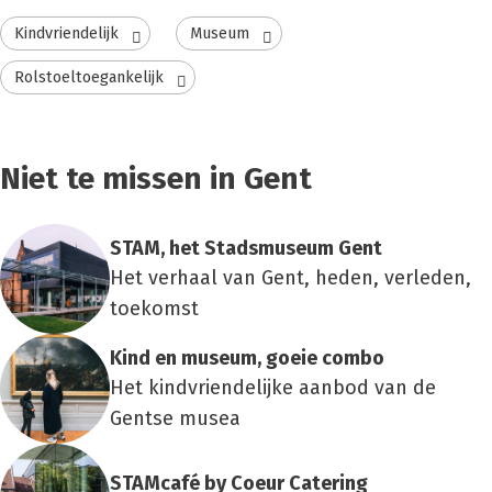
Kindvriendelijk
Museum
Rolstoeltoegankelijk
Niet te missen in Gent
STAM, het Stads­mu­se­um Gent
Het verhaal van Gent, heden, verleden,
toekomst
Kind en muse­um, goeie com­bo
Het kindvriendelijke aanbod van de
Gentse musea
STAM­ca­fé by Coeur Cate­ring