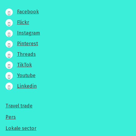
Facebook
Flickr
Instagram
Pinterest
Threads
TikTok
Youtube
Linkedin
Travel trade
Voor
Pers
professionals
Lokale sector