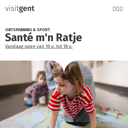
Overslaan
en
naar
de
ONTSPANNING & SPORT
San­té m'n Rat­je
inhoud
gaan
Vandaag
open
van
10 u.
tot
18 u.