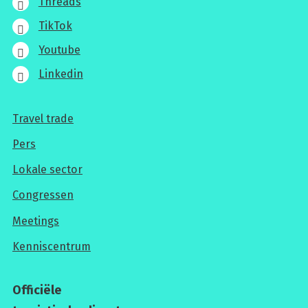
Threads
TikTok
Youtube
Linkedin
Travel trade
Voor
Pers
professionals
Lokale sector
Congressen
Meetings
Kenniscentrum
Officiële